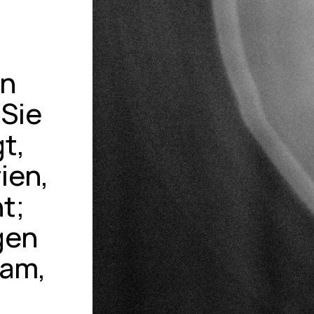
in
 Sie
t,
ien,
t;
gen
sam,