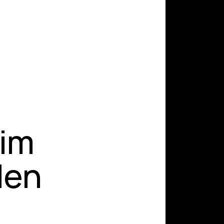
 im
den