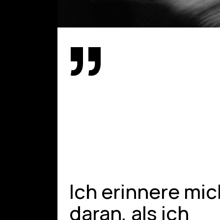
”
Ich erinnere mic
daran, als ich