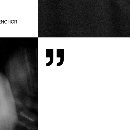
SENGHOR
”